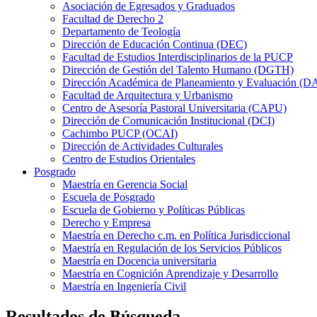
Asociación de Egresados y Graduados
Facultad de Derecho 2
Departamento de Teología
Dirección de Educación Continua (DEC)
Facultad de Estudios Interdisciplinarios de la PUCP
Dirección de Gestión del Talento Humano (DGTH)
Dirección Académica de Planeamiento y Evaluación (D
Facultad de Arquitectura y Urbanismo
Centro de Asesoría Pastoral Universitaria (CAPU)
Dirección de Comunicación Institucional (DCI)
Cachimbo PUCP (OCAI)
Dirección de Actividades Culturales
Centro de Estudios Orientales
Posgrado
Maestría en Gerencia Social
Escuela de Posgrado
Escuela de Gobierno y Políticas Públicas
Derecho y Empresa
Maestría en Derecho c.m. en Política Jurisdiccional
Maestría en Regulación de los Servicios Públicos
Maestría en Docencia universitaria
Maestría en Cognición Aprendizaje y Desarrollo
Maestría en Ingeniería Civil
Resultados de Búsqueda