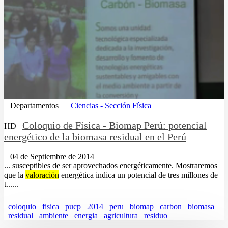
Departamentos
Ciencias - Sección Física
Coloquio de Física - Biomap Perú: potencial
HD
energético de la biomasa residual en el Perú
04 de Septiembre de 2014
... susceptibles de ser aprovechados energéticamente. Mostraremos
que la
valoración
energética indica un potencial de tres millones de
t......
coloquio
fisica
pucp
2014
peru
biomap
carbon
biomasa
residual
ambiente
energia
agricultura
residuo