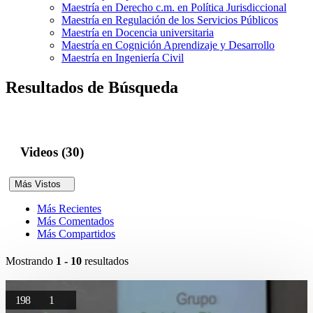
Maestría en Derecho c.m. en Política Jurisdiccional
Maestría en Regulación de los Servicios Públicos
Maestría en Docencia universitaria
Maestría en Cognición Aprendizaje y Desarrollo
Maestría en Ingeniería Civil
Resultados de Búsqueda
Videos (30)
Más Vistos
Más Recientes
Más Comentados
Más Compartidos
Mostrando
1 - 10
resultados
198
1