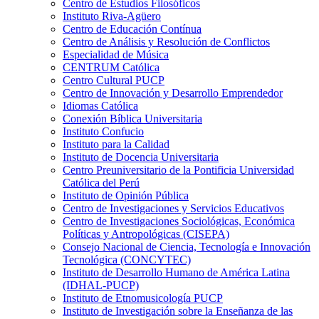
Centro de Estudios Filosóficos
Instituto Riva-Agüero
Centro de Educación Contínua
Centro de Análisis y Resolución de Conflictos
Especialidad de Música
CENTRUM Católica
Centro Cultural PUCP
Centro de Innovación y Desarrollo Emprendedor
Idiomas Católica
Conexión Bíblica Universitaria
Instituto Confucio
Instituto para la Calidad
Instituto de Docencia Universitaria
Centro Preuniversitario de la Pontificia Universidad
Católica del Perú
Instituto de Opinión Pública
Centro de Investigaciones y Servicios Educativos
Centro de Investigaciones Sociológicas, Económica
Políticas y Antropológicas (CISEPA)
Consejo Nacional de Ciencia, Tecnología e Innovación
Tecnológica (CONCYTEC)
Instituto de Desarrollo Humano de América Latina
(IDHAL-PUCP)
Instituto de Etnomusicología PUCP
Instituto de Investigación sobre la Enseñanza de las