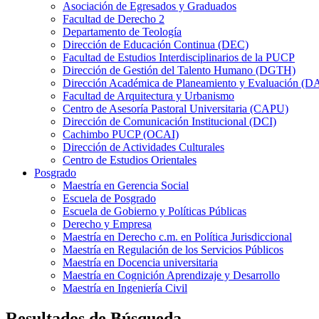
Asociación de Egresados y Graduados
Facultad de Derecho 2
Departamento de Teología
Dirección de Educación Continua (DEC)
Facultad de Estudios Interdisciplinarios de la PUCP
Dirección de Gestión del Talento Humano (DGTH)
Dirección Académica de Planeamiento y Evaluación (D
Facultad de Arquitectura y Urbanismo
Centro de Asesoría Pastoral Universitaria (CAPU)
Dirección de Comunicación Institucional (DCI)
Cachimbo PUCP (OCAI)
Dirección de Actividades Culturales
Centro de Estudios Orientales
Posgrado
Maestría en Gerencia Social
Escuela de Posgrado
Escuela de Gobierno y Políticas Públicas
Derecho y Empresa
Maestría en Derecho c.m. en Política Jurisdiccional
Maestría en Regulación de los Servicios Públicos
Maestría en Docencia universitaria
Maestría en Cognición Aprendizaje y Desarrollo
Maestría en Ingeniería Civil
Resultados de Búsqueda