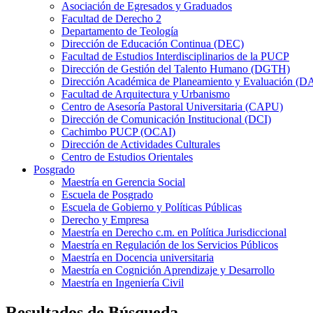
Asociación de Egresados y Graduados
Facultad de Derecho 2
Departamento de Teología
Dirección de Educación Continua (DEC)
Facultad de Estudios Interdisciplinarios de la PUCP
Dirección de Gestión del Talento Humano (DGTH)
Dirección Académica de Planeamiento y Evaluación (D
Facultad de Arquitectura y Urbanismo
Centro de Asesoría Pastoral Universitaria (CAPU)
Dirección de Comunicación Institucional (DCI)
Cachimbo PUCP (OCAI)
Dirección de Actividades Culturales
Centro de Estudios Orientales
Posgrado
Maestría en Gerencia Social
Escuela de Posgrado
Escuela de Gobierno y Políticas Públicas
Derecho y Empresa
Maestría en Derecho c.m. en Política Jurisdiccional
Maestría en Regulación de los Servicios Públicos
Maestría en Docencia universitaria
Maestría en Cognición Aprendizaje y Desarrollo
Maestría en Ingeniería Civil
Resultados de Búsqueda