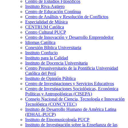
Centro de Estudios Filosóficos
Instituto Riva-Agüero
Centro de Educación Contínua
Centro de Análisis y Resolución de Conflictos
Especialidad de Música
CENTRUM Católica
Centro Cultural PUCP
Centro de Innovación y Desarrollo Emprendedor
Idiomas Católica
Conexión Bíblica Universitaria
Instituto Confucio
Instituto para la Calidad
Instituto de Docencia Universitaria
Centro Preuniversitario de la Pontificia Universidad
Católica del Perú
Instituto de Opinión Pública
Centro de Investigaciones y Servicios Educativos
Centro de Investigaciones Sociológicas, Económica
Políticas y Antropológicas (CISEPA)
Consejo Nacional de Ciencia, Tecnología e Innovación
Tecnológica (CONCYTEC)
Instituto de Desarrollo Humano de América Latina
(IDHAL-PUCP)
Instituto de Etnomusicología PUCP
Instituto de Investigación sobre la Enseñanza de las