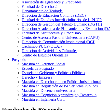
Asociación de Egresados y Graduados
Facultad de Derecho 2
Departamento de Teología
Dirección de Educación Continua (DEC)
Facultad de Estudios Interdisciplinarios de la PUCP
Dirección de Gestión del Talento Humano (DGTH)
Dirección Académica de Planeamiento y Evaluación (D
Facultad de Arquitectura y Urbanismo
Centro de Asesoría Pastoral Universitaria (CAPU)
Dirección de Comunicación Institucional (DCI)
Cachimbo PUCP (OCAI)
Dirección de Actividades Culturales
Centro de Estudios Orientales
Posgrado
Maestría en Gerencia Social
Escuela de Posgrado
Escuela de Gobierno y Políticas Públicas
Derecho y Empresa
Maestría en Derecho c.m. en Política Jurisdiccional
Maestría en Regulación de los Servicios Públicos
Maestría en Docencia universitaria
Maestría en Cognición Aprendizaje y Desarrollo
Maestría en Ingeniería Civil
Resultados de Búsqueda