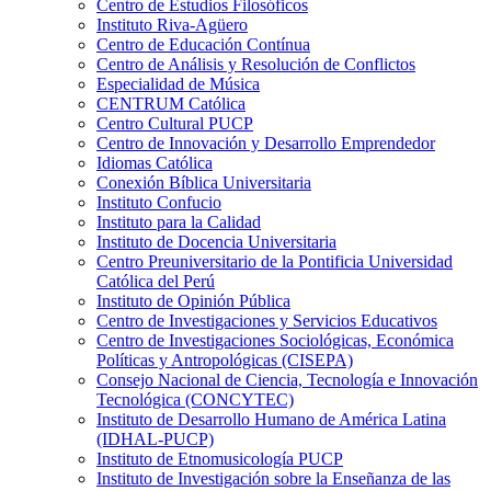
Centro de Estudios Filosóficos
Instituto Riva-Agüero
Centro de Educación Contínua
Centro de Análisis y Resolución de Conflictos
Especialidad de Música
CENTRUM Católica
Centro Cultural PUCP
Centro de Innovación y Desarrollo Emprendedor
Idiomas Católica
Conexión Bíblica Universitaria
Instituto Confucio
Instituto para la Calidad
Instituto de Docencia Universitaria
Centro Preuniversitario de la Pontificia Universidad
Católica del Perú
Instituto de Opinión Pública
Centro de Investigaciones y Servicios Educativos
Centro de Investigaciones Sociológicas, Económica
Políticas y Antropológicas (CISEPA)
Consejo Nacional de Ciencia, Tecnología e Innovación
Tecnológica (CONCYTEC)
Instituto de Desarrollo Humano de América Latina
(IDHAL-PUCP)
Instituto de Etnomusicología PUCP
Instituto de Investigación sobre la Enseñanza de las