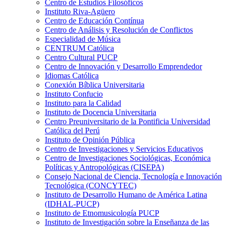
Centro de Estudios Filosóficos
Instituto Riva-Agüero
Centro de Educación Contínua
Centro de Análisis y Resolución de Conflictos
Especialidad de Música
CENTRUM Católica
Centro Cultural PUCP
Centro de Innovación y Desarrollo Emprendedor
Idiomas Católica
Conexión Bíblica Universitaria
Instituto Confucio
Instituto para la Calidad
Instituto de Docencia Universitaria
Centro Preuniversitario de la Pontificia Universidad
Católica del Perú
Instituto de Opinión Pública
Centro de Investigaciones y Servicios Educativos
Centro de Investigaciones Sociológicas, Económica
Políticas y Antropológicas (CISEPA)
Consejo Nacional de Ciencia, Tecnología e Innovación
Tecnológica (CONCYTEC)
Instituto de Desarrollo Humano de América Latina
(IDHAL-PUCP)
Instituto de Etnomusicología PUCP
Instituto de Investigación sobre la Enseñanza de las