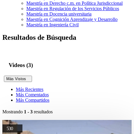
Maestría en Derecho c.m. en Política Jurisdiccional
Maestría en Regulación de los Servicios Públicos
Maestría en Docencia universitaria
Maestría en Cognición Aprendizaje y Desarrollo
Maestría en Ingeniería Civil
Resultados de Búsqueda
Videos (3)
Más Vistos
Más Recientes
Más Comentados
Más Compartidos
Mostrando
1 - 3
resultados
530