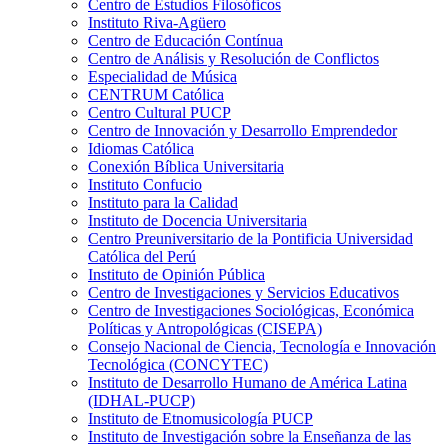
Centro de Estudios Filosóficos
Instituto Riva-Agüero
Centro de Educación Contínua
Centro de Análisis y Resolución de Conflictos
Especialidad de Música
CENTRUM Católica
Centro Cultural PUCP
Centro de Innovación y Desarrollo Emprendedor
Idiomas Católica
Conexión Bíblica Universitaria
Instituto Confucio
Instituto para la Calidad
Instituto de Docencia Universitaria
Centro Preuniversitario de la Pontificia Universidad
Católica del Perú
Instituto de Opinión Pública
Centro de Investigaciones y Servicios Educativos
Centro de Investigaciones Sociológicas, Económica
Políticas y Antropológicas (CISEPA)
Consejo Nacional de Ciencia, Tecnología e Innovación
Tecnológica (CONCYTEC)
Instituto de Desarrollo Humano de América Latina
(IDHAL-PUCP)
Instituto de Etnomusicología PUCP
Instituto de Investigación sobre la Enseñanza de las