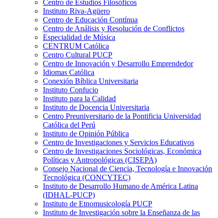
Centro de Estudios Filosóficos
Instituto Riva-Agüero
Centro de Educación Contínua
Centro de Análisis y Resolución de Conflictos
Especialidad de Música
CENTRUM Católica
Centro Cultural PUCP
Centro de Innovación y Desarrollo Emprendedor
Idiomas Católica
Conexión Bíblica Universitaria
Instituto Confucio
Instituto para la Calidad
Instituto de Docencia Universitaria
Centro Preuniversitario de la Pontificia Universidad
Católica del Perú
Instituto de Opinión Pública
Centro de Investigaciones y Servicios Educativos
Centro de Investigaciones Sociológicas, Económica
Políticas y Antropológicas (CISEPA)
Consejo Nacional de Ciencia, Tecnología e Innovación
Tecnológica (CONCYTEC)
Instituto de Desarrollo Humano de América Latina
(IDHAL-PUCP)
Instituto de Etnomusicología PUCP
Instituto de Investigación sobre la Enseñanza de las