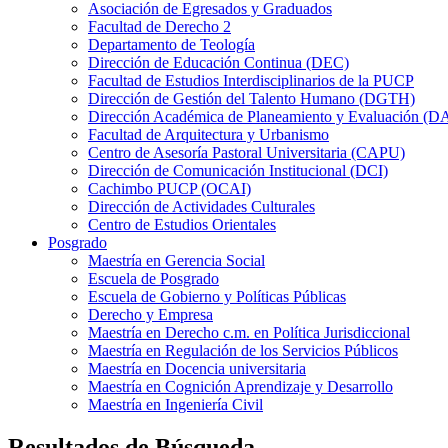
Asociación de Egresados y Graduados
Facultad de Derecho 2
Departamento de Teología
Dirección de Educación Continua (DEC)
Facultad de Estudios Interdisciplinarios de la PUCP
Dirección de Gestión del Talento Humano (DGTH)
Dirección Académica de Planeamiento y Evaluación (D
Facultad de Arquitectura y Urbanismo
Centro de Asesoría Pastoral Universitaria (CAPU)
Dirección de Comunicación Institucional (DCI)
Cachimbo PUCP (OCAI)
Dirección de Actividades Culturales
Centro de Estudios Orientales
Posgrado
Maestría en Gerencia Social
Escuela de Posgrado
Escuela de Gobierno y Políticas Públicas
Derecho y Empresa
Maestría en Derecho c.m. en Política Jurisdiccional
Maestría en Regulación de los Servicios Públicos
Maestría en Docencia universitaria
Maestría en Cognición Aprendizaje y Desarrollo
Maestría en Ingeniería Civil
Resultados de Búsqueda