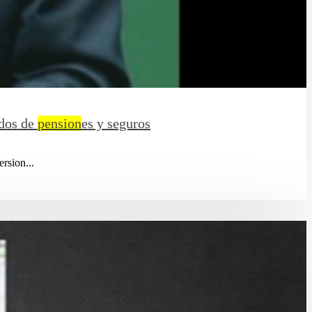
ndos de
pension
es y seguros
ersion...