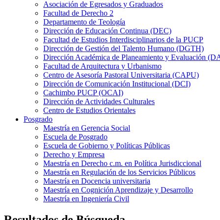
Asociación de Egresados y Graduados
Facultad de Derecho 2
Departamento de Teología
Dirección de Educación Continua (DEC)
Facultad de Estudios Interdisciplinarios de la PUCP
Dirección de Gestión del Talento Humano (DGTH)
Dirección Académica de Planeamiento y Evaluación (D
Facultad de Arquitectura y Urbanismo
Centro de Asesoría Pastoral Universitaria (CAPU)
Dirección de Comunicación Institucional (DCI)
Cachimbo PUCP (OCAI)
Dirección de Actividades Culturales
Centro de Estudios Orientales
Posgrado
Maestría en Gerencia Social
Escuela de Posgrado
Escuela de Gobierno y Políticas Públicas
Derecho y Empresa
Maestría en Derecho c.m. en Política Jurisdiccional
Maestría en Regulación de los Servicios Públicos
Maestría en Docencia universitaria
Maestría en Cognición Aprendizaje y Desarrollo
Maestría en Ingeniería Civil
Resultados de Búsqueda