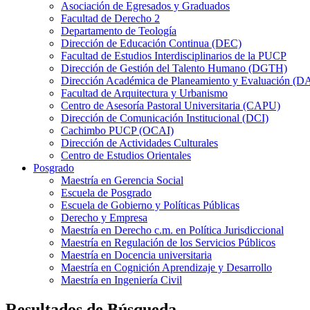
Asociación de Egresados y Graduados
Facultad de Derecho 2
Departamento de Teología
Dirección de Educación Continua (DEC)
Facultad de Estudios Interdisciplinarios de la PUCP
Dirección de Gestión del Talento Humano (DGTH)
Dirección Académica de Planeamiento y Evaluación (D
Facultad de Arquitectura y Urbanismo
Centro de Asesoría Pastoral Universitaria (CAPU)
Dirección de Comunicación Institucional (DCI)
Cachimbo PUCP (OCAI)
Dirección de Actividades Culturales
Centro de Estudios Orientales
Posgrado
Maestría en Gerencia Social
Escuela de Posgrado
Escuela de Gobierno y Políticas Públicas
Derecho y Empresa
Maestría en Derecho c.m. en Política Jurisdiccional
Maestría en Regulación de los Servicios Públicos
Maestría en Docencia universitaria
Maestría en Cognición Aprendizaje y Desarrollo
Maestría en Ingeniería Civil
Resultados de Búsqueda