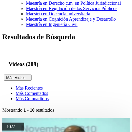
Maestría en Derecho c.m. en Política Jurisdiccional
Maestría en Regulación de los Servicios Públicos
Maestría en Docencia universitaria
Maestría en Cognición Aprendizaje y Desarrollo
Maestría en Ingeniería Civil
Resultados de Búsqueda
Videos (289)
Más Vistos
Más Recientes
Más Comentados
Más Compartidos
Mostrando
1 - 10
resultados
1027