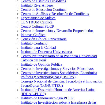
Centro de Estudios Filosóficos
Instituto Riva-Agüero
Centro de Educación Contínua
Centro de Análisis y Resolución de Conflictos
Especialidad de Música
CENTRUM Católica
Centro Cultural PUCP
Centro de Innovación y Desarrollo Emprendedor
Idiomas Católica
Conexión Bíblica Universitaria
Instituto Confucio
Instituto para la Calidad
Instituto de Docencia Universitaria
Centro Preuniversitario de la Pontificia Universidad
Católica del Perú
Instituto de Opinión Pública
Centro de Investigaciones y Servicios Educativos
Centro de Investigaciones Sociológicas, Económica
Políticas y Antropológicas (CISEPA)
Consejo Nacional de Ciencia, Tecnología e Innovación
Tecnológica (CONCYTEC)
Instituto de Desarrollo Humano de América Latina
(IDHAL-PUCP)
Instituto de Etnomusicología PUCP
Instituto de Investigación sobre la Enseñanza de las