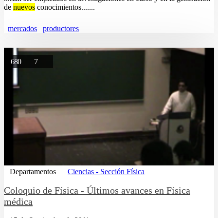
de
nuevos
conocimientos.......
mercados
productores
680
7
Departamentos
Ciencias - Sección Física
Coloquio de Física - Últimos avances en Física
médica