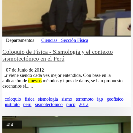
Departamentos
Ciencias - Sección Física
Coloquio de Física - Sismología y el contexto
sismotectónico en el Perú
07 de Junio de 2012
...r viene siendo cada vez mejor entendida. Con base en la
aplicación de
nuevos
métodos y tipos de datos, se han propuesto
escenarios sí......
coloquio
fisica
sismologia
sismo
terremoto
igp
geofisico
instituto
peru
sismotectonico
pucp
2012
414