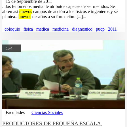
15 de Septiembre de 2011
...los fenómenos mediante atributos capaces de ser medidos. Se
abren así
nuevos
campos de acción a los físicos e ingenieros y se
plantea...
nuevos
desafíos a su formación. [...]...
coloquio
fisica
medica
medicina
diagnostico
pucp
2011
534
Facultades
Ciencias Sociales
PRODUCTORES DE PEQUEÑA ESCALA,