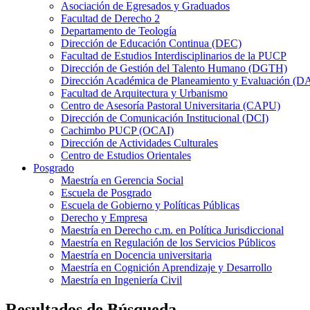
Asociación de Egresados y Graduados
Facultad de Derecho 2
Departamento de Teología
Dirección de Educación Continua (DEC)
Facultad de Estudios Interdisciplinarios de la PUCP
Dirección de Gestión del Talento Humano (DGTH)
Dirección Académica de Planeamiento y Evaluación (D
Facultad de Arquitectura y Urbanismo
Centro de Asesoría Pastoral Universitaria (CAPU)
Dirección de Comunicación Institucional (DCI)
Cachimbo PUCP (OCAI)
Dirección de Actividades Culturales
Centro de Estudios Orientales
Posgrado
Maestría en Gerencia Social
Escuela de Posgrado
Escuela de Gobierno y Políticas Públicas
Derecho y Empresa
Maestría en Derecho c.m. en Política Jurisdiccional
Maestría en Regulación de los Servicios Públicos
Maestría en Docencia universitaria
Maestría en Cognición Aprendizaje y Desarrollo
Maestría en Ingeniería Civil
Resultados de Búsqueda