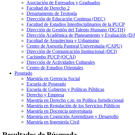
Asociación de Egresados y Graduados
Facultad de Derecho 2
Departamento de Teología
Dirección de Educación Continua (DEC)
Facultad de Estudios Interdisciplinarios de la PUCP
Dirección de Gestión del Talento Humano (DGTH)
Dirección Académica de Planeamiento y Evaluación (D
Facultad de Arquitectura y Urbanismo
Centro de Asesoría Pastoral Universitaria (CAPU)
Dirección de Comunicación Institucional (DCI)
Cachimbo PUCP (OCAI)
Dirección de Actividades Culturales
Centro de Estudios Orientales
Posgrado
Maestría en Gerencia Social
Escuela de Posgrado
Escuela de Gobierno y Políticas Públicas
Derecho y Empresa
Maestría en Derecho c.m. en Política Jurisdiccional
Maestría en Regulación de los Servicios Públicos
Maestría en Docencia universitaria
Maestría en Cognición Aprendizaje y Desarrollo
Maestría en Ingeniería Civil
Resultados de Búsqueda