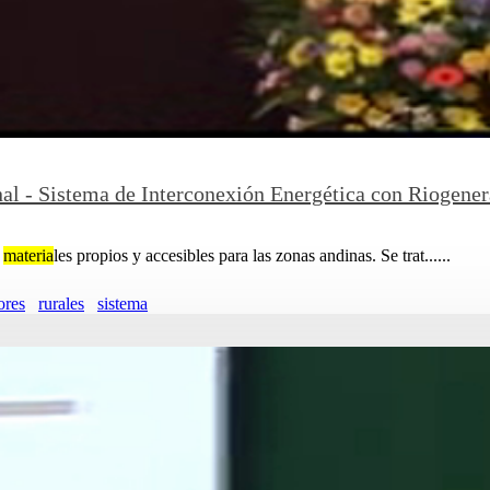
nal - Sistema de Interconexión Energética con Riogen
a
materia
les propios y accesibles para las zonas andinas. Se trat......
ores
rurales
sistema