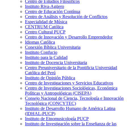
Centro de Estudios Filosóficos
Instituto Riva-Agüero
Centro de Educación Contínua
Centro de Análisis y Resolución de Conflictos
Especialidad de Música
CENTRUM Católica
Centro Cultural PUCP
Centro de Innovación y Desarrollo Emprendedor
Idiomas Católica
Conexión Bíblica Universitaria
Instituto Confucio
Instituto para la Calidad
Instituto de Docencia Universitaria
Centro Preuniversitario de la Pontificia Universidad
Católica del Perú
Instituto de Opinión Pública
Centro de Investigaciones y Servicios Educativos
Centro de Investigaciones Sociológicas, Económica
Políticas y Antropológicas (CISEPA)
Consejo Nacional de Ciencia, Tecnología e Innovación
Tecnológica (CONCYTEC)
Instituto de Desarrollo Humano de América Latina
(IDHAL-PUCP)
Instituto de Etnomusicología PUCP
Instituto de Investigación sobre la Enseñanza de las