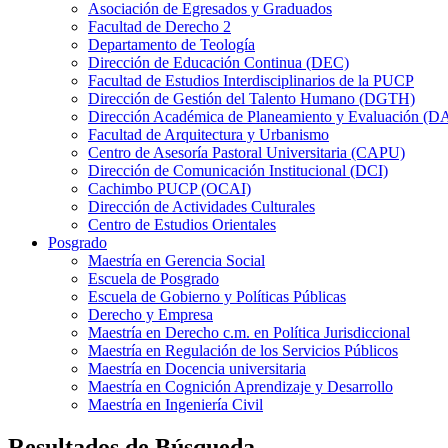
Asociación de Egresados y Graduados
Facultad de Derecho 2
Departamento de Teología
Dirección de Educación Continua (DEC)
Facultad de Estudios Interdisciplinarios de la PUCP
Dirección de Gestión del Talento Humano (DGTH)
Dirección Académica de Planeamiento y Evaluación (D
Facultad de Arquitectura y Urbanismo
Centro de Asesoría Pastoral Universitaria (CAPU)
Dirección de Comunicación Institucional (DCI)
Cachimbo PUCP (OCAI)
Dirección de Actividades Culturales
Centro de Estudios Orientales
Posgrado
Maestría en Gerencia Social
Escuela de Posgrado
Escuela de Gobierno y Políticas Públicas
Derecho y Empresa
Maestría en Derecho c.m. en Política Jurisdiccional
Maestría en Regulación de los Servicios Públicos
Maestría en Docencia universitaria
Maestría en Cognición Aprendizaje y Desarrollo
Maestría en Ingeniería Civil
Resultados de Búsqueda