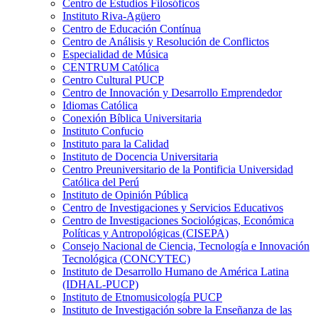
Centro de Estudios Filosóficos
Instituto Riva-Agüero
Centro de Educación Contínua
Centro de Análisis y Resolución de Conflictos
Especialidad de Música
CENTRUM Católica
Centro Cultural PUCP
Centro de Innovación y Desarrollo Emprendedor
Idiomas Católica
Conexión Bíblica Universitaria
Instituto Confucio
Instituto para la Calidad
Instituto de Docencia Universitaria
Centro Preuniversitario de la Pontificia Universidad
Católica del Perú
Instituto de Opinión Pública
Centro de Investigaciones y Servicios Educativos
Centro de Investigaciones Sociológicas, Económica
Políticas y Antropológicas (CISEPA)
Consejo Nacional de Ciencia, Tecnología e Innovación
Tecnológica (CONCYTEC)
Instituto de Desarrollo Humano de América Latina
(IDHAL-PUCP)
Instituto de Etnomusicología PUCP
Instituto de Investigación sobre la Enseñanza de las