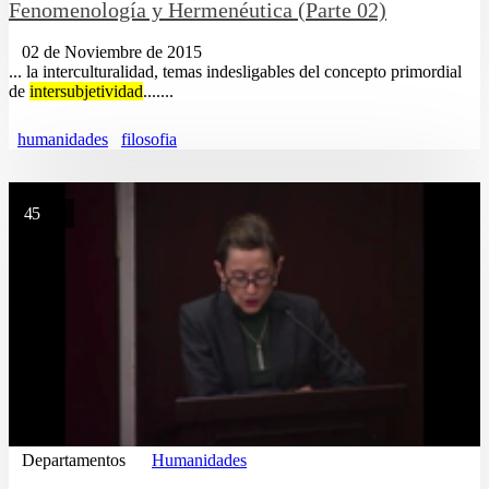
Fenomenología y Hermenéutica (Parte 02)
02 de Noviembre de 2015
... la interculturalidad, temas indesligables del concepto primordial
de
intersubjetividad
.......
humanidades
filosofia
45
Departamentos
Humanidades