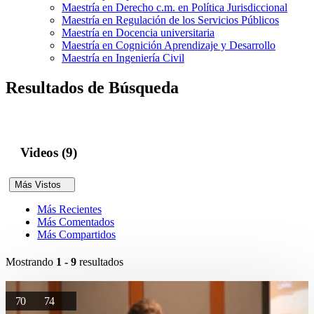
Maestría en Derecho c.m. en Política Jurisdiccional
Maestría en Regulación de los Servicios Públicos
Maestría en Docencia universitaria
Maestría en Cognición Aprendizaje y Desarrollo
Maestría en Ingeniería Civil
Resultados de Búsqueda
Videos (9)
Más Vistos
Más Recientes
Más Comentados
Más Compartidos
Mostrando
1 - 9
resultados
70
74