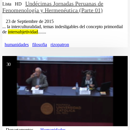
Undécimas Jornadas Peruanas de
Lista
HD
Fenomenología y Hermenéutica (Parte 01)
23 de Septiembre de 2015
... la interculturalidad, temas indesligables del concepto primordial
de
intersubjetividad
.......
humanidades
filosofia
rizopatron
30
Departamentos
Humanidades