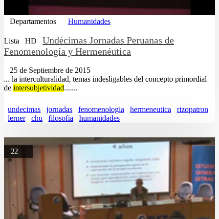
Departamentos
Humanidades
Undécimas Jornadas Peruanas de
Lista
HD
Fenomenología y Hermenéutica
25 de Septiembre de 2015
... la interculturalidad, temas indesligables del concepto primordial
de
intersubjetividad
.......
undecimas
jornadas
fenomenologia
hermeneutica
rizopatron
lerner
chu
filosofia
humanidades
22