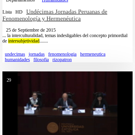
Undécimas Jornadas Peruanas de
Lista
HD
Fenomenología y Hermenéutica
25 de Septiembre de 2015
... la interculturalidad, temas indesligables del concepto primordial
de
intersubjetividad
.......
undecimas
jornadas
fenomenologia
hermeneutica
humanidades
filosofia
rizopatron
29