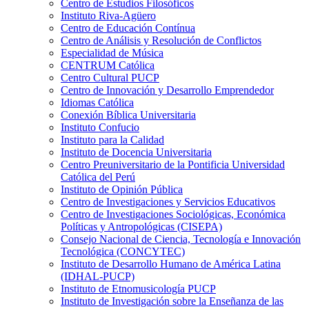
Centro de Estudios Filosóficos
Instituto Riva-Agüero
Centro de Educación Contínua
Centro de Análisis y Resolución de Conflictos
Especialidad de Música
CENTRUM Católica
Centro Cultural PUCP
Centro de Innovación y Desarrollo Emprendedor
Idiomas Católica
Conexión Bíblica Universitaria
Instituto Confucio
Instituto para la Calidad
Instituto de Docencia Universitaria
Centro Preuniversitario de la Pontificia Universidad
Católica del Perú
Instituto de Opinión Pública
Centro de Investigaciones y Servicios Educativos
Centro de Investigaciones Sociológicas, Económica
Políticas y Antropológicas (CISEPA)
Consejo Nacional de Ciencia, Tecnología e Innovación
Tecnológica (CONCYTEC)
Instituto de Desarrollo Humano de América Latina
(IDHAL-PUCP)
Instituto de Etnomusicología PUCP
Instituto de Investigación sobre la Enseñanza de las