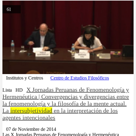
61
Institutos y Centros
Centro de Estudios Filosóficos
X Jornadas Peruanas de Fenomenología y
Lista
HD
Hermenéutica | Convergencias y divergencias entre
la fenomenología y la filosofía de la mente actual.
La
intersubjetividad
en la interpretación de los
agentes intencionales
07 de Noviembre de 2014
Las X Jornadas Peruanas de Fenomenología y Hermenéutica