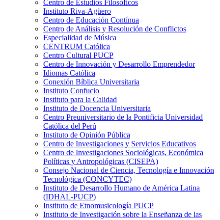
Centro de Estudios Filosóficos
Instituto Riva-Agüero
Centro de Educación Contínua
Centro de Análisis y Resolución de Conflictos
Especialidad de Música
CENTRUM Católica
Centro Cultural PUCP
Centro de Innovación y Desarrollo Emprendedor
Idiomas Católica
Conexión Bíblica Universitaria
Instituto Confucio
Instituto para la Calidad
Instituto de Docencia Universitaria
Centro Preuniversitario de la Pontificia Universidad
Católica del Perú
Instituto de Opinión Pública
Centro de Investigaciones y Servicios Educativos
Centro de Investigaciones Sociológicas, Económica
Políticas y Antropológicas (CISEPA)
Consejo Nacional de Ciencia, Tecnología e Innovación
Tecnológica (CONCYTEC)
Instituto de Desarrollo Humano de América Latina
(IDHAL-PUCP)
Instituto de Etnomusicología PUCP
Instituto de Investigación sobre la Enseñanza de las