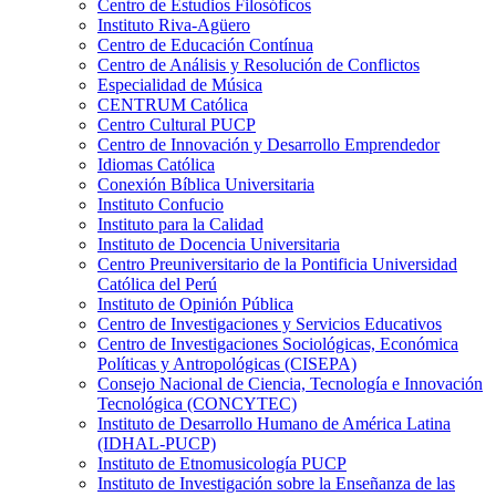
Centro de Estudios Filosóficos
Instituto Riva-Agüero
Centro de Educación Contínua
Centro de Análisis y Resolución de Conflictos
Especialidad de Música
CENTRUM Católica
Centro Cultural PUCP
Centro de Innovación y Desarrollo Emprendedor
Idiomas Católica
Conexión Bíblica Universitaria
Instituto Confucio
Instituto para la Calidad
Instituto de Docencia Universitaria
Centro Preuniversitario de la Pontificia Universidad
Católica del Perú
Instituto de Opinión Pública
Centro de Investigaciones y Servicios Educativos
Centro de Investigaciones Sociológicas, Económica
Políticas y Antropológicas (CISEPA)
Consejo Nacional de Ciencia, Tecnología e Innovación
Tecnológica (CONCYTEC)
Instituto de Desarrollo Humano de América Latina
(IDHAL-PUCP)
Instituto de Etnomusicología PUCP
Instituto de Investigación sobre la Enseñanza de las