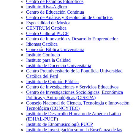
Centro de Estudios Filosóficos
Instituto Riva-Agüero
Centro de Educación Contínua
Centro de Análisis y Resolución de Conflictos
Especialidad de Música
CENTRUM Católica
Centro Cultural PUCP
Centro de Innovación y Desarrollo Emprendedor
Idiomas Católica
Conexión Bíblica Universitaria
Instituto Confucio
Instituto para la Calidad
Instituto de Docencia Universitaria
Centro Preuniversitario de la Pontificia Universidad
Católica del Perú
Instituto de Opinión Pública
Centro de Investigaciones y Servicios Educativos
Centro de Investigaciones Sociológicas, Económica
Políticas y Antropológicas (CISEPA)
Consejo Nacional de Ciencia, Tecnología e Innovación
Tecnológica (CONCYTEC)
Instituto de Desarrollo Humano de América Latina
(IDHAL-PUCP)
Instituto de Etnomusicología PUCP
Instituto de Investigación sobre la Enseñanza de las