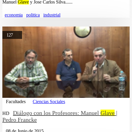
Manuel
Glave
y Jose Carlos Silva......
economia
politica
industrial
127
Facultades
Ciencias Sociales
Diálogo con los Profesores: Manuel
Glave
|
HD
Pedro Francke
08 de Junio de 2015