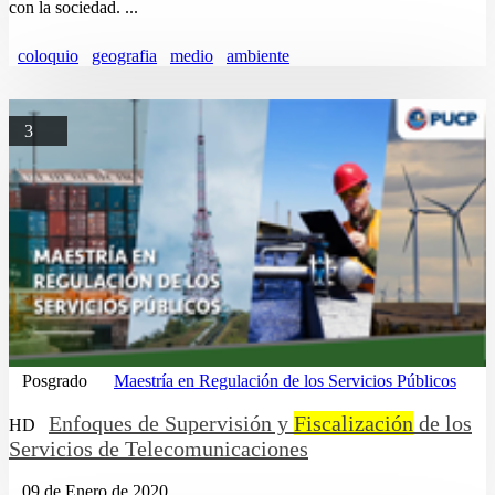
con la sociedad. ...
coloquio
geografia
medio
ambiente
3
Posgrado
Maestría en Regulación de los Servicios Públicos
Enfoques de Supervisión y
Fiscalización
de los
HD
Servicios de Telecomunicaciones
09 de Enero de 2020