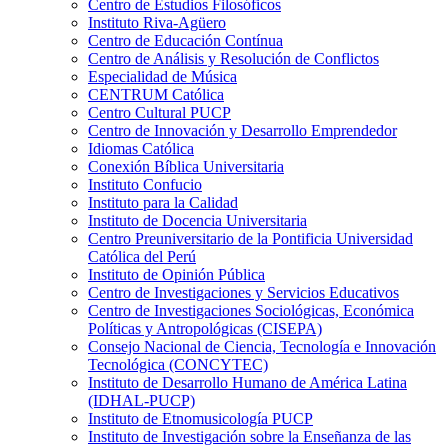
Centro de Estudios Filosóficos
Instituto Riva-Agüero
Centro de Educación Contínua
Centro de Análisis y Resolución de Conflictos
Especialidad de Música
CENTRUM Católica
Centro Cultural PUCP
Centro de Innovación y Desarrollo Emprendedor
Idiomas Católica
Conexión Bíblica Universitaria
Instituto Confucio
Instituto para la Calidad
Instituto de Docencia Universitaria
Centro Preuniversitario de la Pontificia Universidad
Católica del Perú
Instituto de Opinión Pública
Centro de Investigaciones y Servicios Educativos
Centro de Investigaciones Sociológicas, Económica
Políticas y Antropológicas (CISEPA)
Consejo Nacional de Ciencia, Tecnología e Innovación
Tecnológica (CONCYTEC)
Instituto de Desarrollo Humano de América Latina
(IDHAL-PUCP)
Instituto de Etnomusicología PUCP
Instituto de Investigación sobre la Enseñanza de las