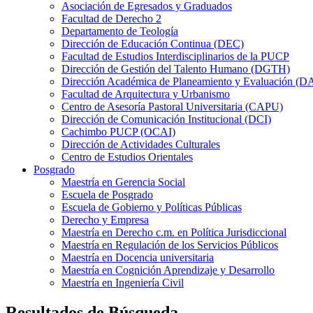
Asociación de Egresados y Graduados
Facultad de Derecho 2
Departamento de Teología
Dirección de Educación Continua (DEC)
Facultad de Estudios Interdisciplinarios de la PUCP
Dirección de Gestión del Talento Humano (DGTH)
Dirección Académica de Planeamiento y Evaluación (D
Facultad de Arquitectura y Urbanismo
Centro de Asesoría Pastoral Universitaria (CAPU)
Dirección de Comunicación Institucional (DCI)
Cachimbo PUCP (OCAI)
Dirección de Actividades Culturales
Centro de Estudios Orientales
Posgrado
Maestría en Gerencia Social
Escuela de Posgrado
Escuela de Gobierno y Políticas Públicas
Derecho y Empresa
Maestría en Derecho c.m. en Política Jurisdiccional
Maestría en Regulación de los Servicios Públicos
Maestría en Docencia universitaria
Maestría en Cognición Aprendizaje y Desarrollo
Maestría en Ingeniería Civil
Resultados de Búsqueda