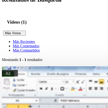
Videos (1)
Más Vistos
Más Recientes
Más Comentados
Más Compartidos
Mostrando
1 - 1
resultados
112