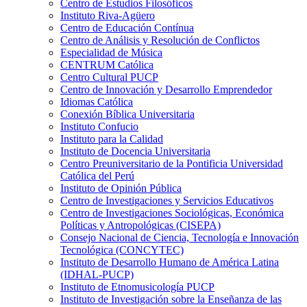
Centro de Estudios Filosóficos
Instituto Riva-Agüero
Centro de Educación Contínua
Centro de Análisis y Resolución de Conflictos
Especialidad de Música
CENTRUM Católica
Centro Cultural PUCP
Centro de Innovación y Desarrollo Emprendedor
Idiomas Católica
Conexión Bíblica Universitaria
Instituto Confucio
Instituto para la Calidad
Instituto de Docencia Universitaria
Centro Preuniversitario de la Pontificia Universidad
Católica del Perú
Instituto de Opinión Pública
Centro de Investigaciones y Servicios Educativos
Centro de Investigaciones Sociológicas, Económica
Políticas y Antropológicas (CISEPA)
Consejo Nacional de Ciencia, Tecnología e Innovación
Tecnológica (CONCYTEC)
Instituto de Desarrollo Humano de América Latina
(IDHAL-PUCP)
Instituto de Etnomusicología PUCP
Instituto de Investigación sobre la Enseñanza de las