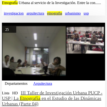
Etnografía
Urbana al servicio de la Investigación. Entre la con......
investigacion
arquitectura
etnografia
urbanismo
usp
25
Departamentos
Arquitectura
III Taller de Investigación Urbana PUCP -
Lista
HD
USP | La
Etnografía
en el Estudio de las Dinámicas
Urbanas (Parte 04)