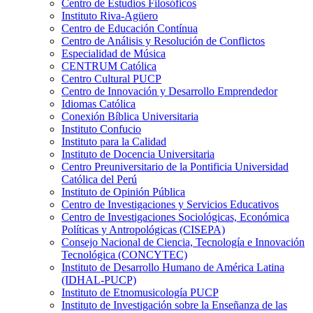
Centro de Estudios Filosóficos
Instituto Riva-Agüero
Centro de Educación Contínua
Centro de Análisis y Resolución de Conflictos
Especialidad de Música
CENTRUM Católica
Centro Cultural PUCP
Centro de Innovación y Desarrollo Emprendedor
Idiomas Católica
Conexión Bíblica Universitaria
Instituto Confucio
Instituto para la Calidad
Instituto de Docencia Universitaria
Centro Preuniversitario de la Pontificia Universidad
Católica del Perú
Instituto de Opinión Pública
Centro de Investigaciones y Servicios Educativos
Centro de Investigaciones Sociológicas, Económica
Políticas y Antropológicas (CISEPA)
Consejo Nacional de Ciencia, Tecnología e Innovación
Tecnológica (CONCYTEC)
Instituto de Desarrollo Humano de América Latina
(IDHAL-PUCP)
Instituto de Etnomusicología PUCP
Instituto de Investigación sobre la Enseñanza de las