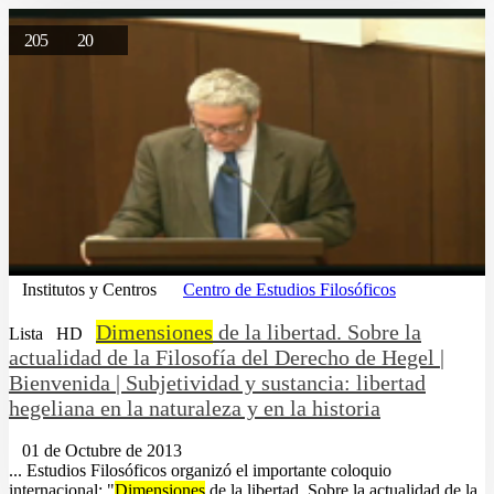
205
20
Institutos y Centros
Centro de Estudios Filosóficos
Dimensiones
de la libertad. Sobre la
Lista
HD
actualidad de la Filosofía del Derecho de Hegel |
Bienvenida | Subjetividad y sustancia: libertad
hegeliana en la naturaleza y en la historia
01 de Octubre de 2013
... Estudios Filosóficos organizó el importante coloquio
internacional: "
Dimensiones
de la libertad. Sobre la actualidad de la