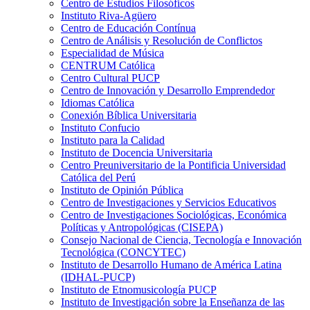
Centro de Estudios Filosóficos
Instituto Riva-Agüero
Centro de Educación Contínua
Centro de Análisis y Resolución de Conflictos
Especialidad de Música
CENTRUM Católica
Centro Cultural PUCP
Centro de Innovación y Desarrollo Emprendedor
Idiomas Católica
Conexión Bíblica Universitaria
Instituto Confucio
Instituto para la Calidad
Instituto de Docencia Universitaria
Centro Preuniversitario de la Pontificia Universidad
Católica del Perú
Instituto de Opinión Pública
Centro de Investigaciones y Servicios Educativos
Centro de Investigaciones Sociológicas, Económica
Políticas y Antropológicas (CISEPA)
Consejo Nacional de Ciencia, Tecnología e Innovación
Tecnológica (CONCYTEC)
Instituto de Desarrollo Humano de América Latina
(IDHAL-PUCP)
Instituto de Etnomusicología PUCP
Instituto de Investigación sobre la Enseñanza de las