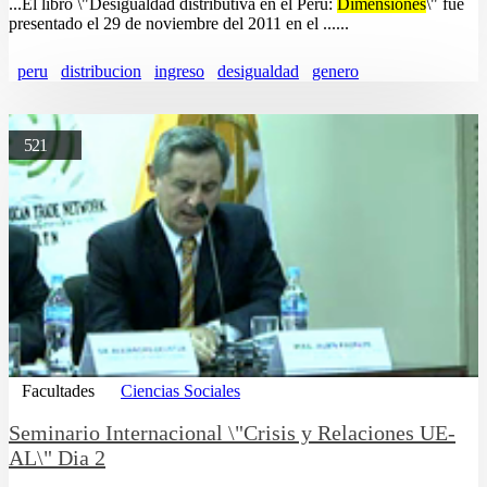
...El libro \"Desigualdad distributiva en el Perú:
Dimensiones
\" fue
presentado el 29 de noviembre del 2011 en el ......
peru
distribucion
ingreso
desigualdad
genero
521
Facultades
Ciencias Sociales
Seminario Internacional \"Crisis y Relaciones UE-
AL\" Dia 2