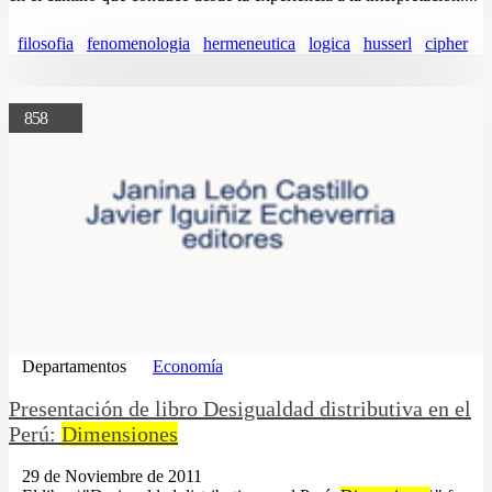
filosofia
fenomenologia
hermeneutica
logica
husserl
cipher
858
Departamentos
Economía
Presentación de libro Desigualdad distributiva en el
Perú:
Dimensiones
29 de Noviembre de 2011