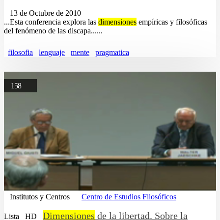
13 de Octubre de 2010
...Esta conferencia explora las
dimensiones
empíricas y filosóficas
del fenómeno de las discapa......
filosofia
lenguaje
mente
pragmatica
158
Institutos y Centros
Centro de Estudios Filosóficos
Dimensiones
de la libertad. Sobre la
Lista
HD