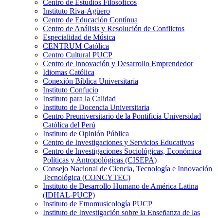
Centro de Estudios Filosóficos
Instituto Riva-Agüero
Centro de Educación Contínua
Centro de Análisis y Resolución de Conflictos
Especialidad de Música
CENTRUM Católica
Centro Cultural PUCP
Centro de Innovación y Desarrollo Emprendedor
Idiomas Católica
Conexión Bíblica Universitaria
Instituto Confucio
Instituto para la Calidad
Instituto de Docencia Universitaria
Centro Preuniversitario de la Pontificia Universidad
Católica del Perú
Instituto de Opinión Pública
Centro de Investigaciones y Servicios Educativos
Centro de Investigaciones Sociológicas, Económica
Políticas y Antropológicas (CISEPA)
Consejo Nacional de Ciencia, Tecnología e Innovación
Tecnológica (CONCYTEC)
Instituto de Desarrollo Humano de América Latina
(IDHAL-PUCP)
Instituto de Etnomusicología PUCP
Instituto de Investigación sobre la Enseñanza de las