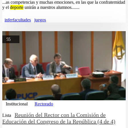
...as competencias y muchas emociones, en las que la confraternidad
y el
deporte
unirán a nuestros alumnos.......
inferfacultades
juegos
55
Institucional
Rectorado
Reunión del Rector con la Comisión de
Lista
Educación del Congreso de la República (4 de 4)