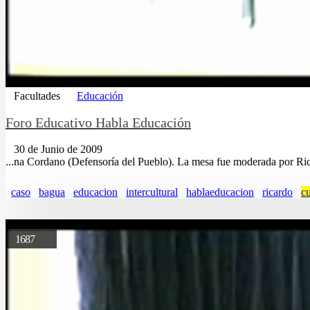
Facultades
Educación
Foro Educativo Habla Educación
30 de Junio de 2009
...na Cordano (Defensorí­a del Pueblo). La mesa fue moderada por R
caso
bagua
educacion
intercultural
hablaeducacion
ricardo
c
1687