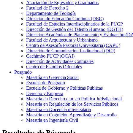
Asociación de Egresados y Graduados
Facultad de Derecho 2
Departamento de Teología
Dirección de Educación Continua (DEC)
Facultad de Estudios Interdisciplinarios de la PUCP
Dirección de Gestión del Talento Humano (DGTH)
Dirección Académica de Planeamiento y Evaluación (D
Facultad de Arquitectura y Urbanismo
Centro de Asesoría Pastoral Universitaria (CAPU)
Dirección de Comunicación Institucional (DCI)
Cachimbo PUCP (OCAI)
Dirección de Actividades Culturales
Centro de Estudios Orientales
Posgrado
Maestría en Gerencia Social
Escuela de Posgrado
Escuela de Gobierno y Políticas Públicas
Derecho y Empresa
Maestría en Derecho c.m. en Política Jurisdiccional
Maestría en Regulación de los Servicios Públicos
Maestría en Docencia universitaria
Maestría en Cognición Aprendizaje y Desarrollo
Maestría en Ingeniería Civil
Resultados de Búsqueda