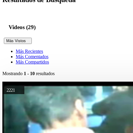
Videos (29)
Más Vistos
Más Recientes
Más Comentados
Más Compartidos
Mostrando
1 - 10
resultados
2221