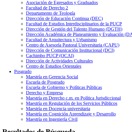
Asociación de Egresados y Graduados
Facultad de Derecho 2
Departamento de Teología
Dirección de Educación Continua (DEC)
Facultad de Estudios Interdisciplinarios de la PUCP
Dirección de Gestión del Talento Humano (DGTH)
Dirección Académica de Planeamiento y Evaluación (D
Facultad de Arquitectura y Urbanismo
Centro de Asesoría Pastoral Universitaria (CAPU)
Dirección de Comunicación Institucional (DCI)
Cachimbo PUCP (OCAI)
Dirección de Actividades Culturales
Centro de Estudios Orientales
Posgrado
Maestría en Gerencia Social
Escuela de Posgrado
Escuela de Gobierno y Políticas Públicas
Derecho y Empresa
Maestría en Derecho c.m. en Política Jurisdiccional
Maestría en Regulación de los Servicios Públicos
Maestría en Docencia universitaria
Maestría en Cognición Aprendizaje y Desarrollo
Maestría en Ingeniería Civil
Resultados de Búsqueda