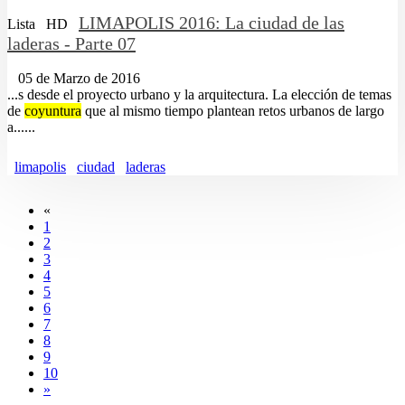
LIMAPOLIS 2016: La ciudad de las
Lista
HD
laderas - Parte 07
05 de Marzo de 2016
...s desde el proyecto urbano y la arquitectura. La elección de temas
de
coyuntura
que al mismo tiempo plantean retos urbanos de largo
a......
limapolis
ciudad
laderas
«
1
2
3
4
5
6
7
8
9
10
»