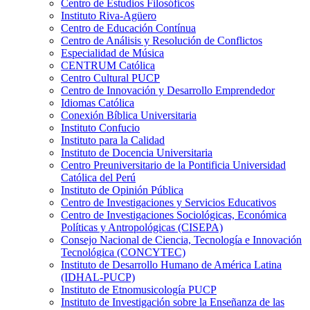
Centro de Estudios Filosóficos
Instituto Riva-Agüero
Centro de Educación Contínua
Centro de Análisis y Resolución de Conflictos
Especialidad de Música
CENTRUM Católica
Centro Cultural PUCP
Centro de Innovación y Desarrollo Emprendedor
Idiomas Católica
Conexión Bíblica Universitaria
Instituto Confucio
Instituto para la Calidad
Instituto de Docencia Universitaria
Centro Preuniversitario de la Pontificia Universidad
Católica del Perú
Instituto de Opinión Pública
Centro de Investigaciones y Servicios Educativos
Centro de Investigaciones Sociológicas, Económica
Políticas y Antropológicas (CISEPA)
Consejo Nacional de Ciencia, Tecnología e Innovación
Tecnológica (CONCYTEC)
Instituto de Desarrollo Humano de América Latina
(IDHAL-PUCP)
Instituto de Etnomusicología PUCP
Instituto de Investigación sobre la Enseñanza de las