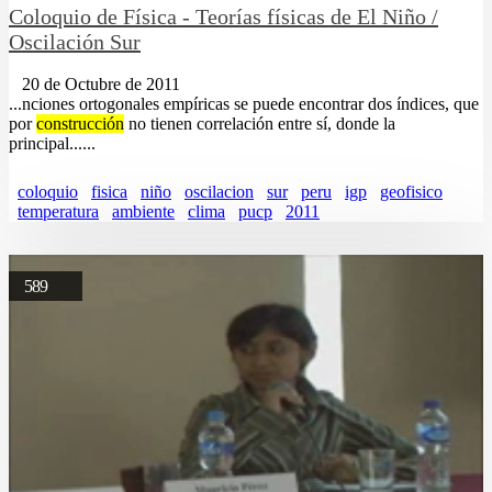
Coloquio de Física - Teorías físicas de El Niño /
Oscilación Sur
20 de Octubre de 2011
...nciones ortogonales empíricas se puede encontrar dos índices, que
por
construcción
no tienen correlación entre sí, donde la
principal......
coloquio
fisica
niño
oscilacion
sur
peru
igp
geofisico
temperatura
ambiente
clima
pucp
2011
589