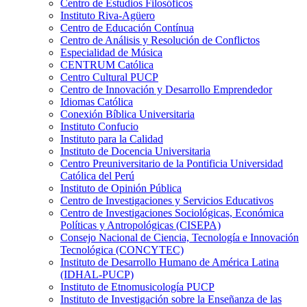
Centro de Estudios Filosóficos
Instituto Riva-Agüero
Centro de Educación Contínua
Centro de Análisis y Resolución de Conflictos
Especialidad de Música
CENTRUM Católica
Centro Cultural PUCP
Centro de Innovación y Desarrollo Emprendedor
Idiomas Católica
Conexión Bíblica Universitaria
Instituto Confucio
Instituto para la Calidad
Instituto de Docencia Universitaria
Centro Preuniversitario de la Pontificia Universidad
Católica del Perú
Instituto de Opinión Pública
Centro de Investigaciones y Servicios Educativos
Centro de Investigaciones Sociológicas, Económica
Políticas y Antropológicas (CISEPA)
Consejo Nacional de Ciencia, Tecnología e Innovación
Tecnológica (CONCYTEC)
Instituto de Desarrollo Humano de América Latina
(IDHAL-PUCP)
Instituto de Etnomusicología PUCP
Instituto de Investigación sobre la Enseñanza de las