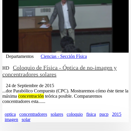
Departamentos
Ciencias - Sección Física
Coloquio de Física - Óptica de no-imagen y
HD
concentradores solares
24 de Septiembre de 2015
...dor Parabólico Compuesto (CPC). Mostraremos cómo éste tiene la
máxima
concentración
teórica posible. Compararemos
concentradores esta......
optica
concentradores
solares
coloquio
fisica
pucp
2015
imagen
solar