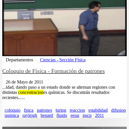
Departamentos
Ciencias - Sección Física
Coloquio de Física - Formación de patrones
26 de Mayo de 2011
...idad, dando paso a un estado donde se alternan regiones con
distintas
concentracion
es químicas. Se discutirán resultados
recientes......
coloquio
fisica
patrones
turing
reaccion
estabilidad
difusion
quimica
rayleigh
benard
fluido
eeuu
pucp
2011