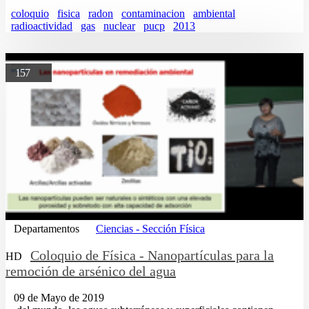
coloquio
fisica
radon
contaminacion
ambiental
radioactividad
gas
nuclear
pucp
2013
157
Departamentos
Ciencias - Sección Física
Coloquio de Física - Nanopartículas para la
HD
remoción de arsénico del agua
09 de Mayo de 2019