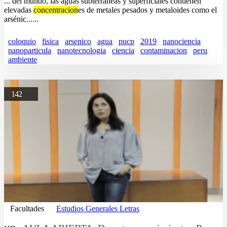
... del mundo, las aguas subterráneas y superficiales contienen
elevadas
concentracion
es de metales pesados y metaloides como el
arsénic......
coloquio
fisica
arsenico
agua
pucp
2019
nanociencia
nanoparticula
nanotecnologia
ciencia
contaminacion
peru
ambiente
142
Facultades
Estudios Generales Letras