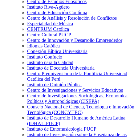
Centro de Estudios Filosóficos
Instituto Riva-Agüero
Centro de Educación Contínua
Centro de Análisis y Resolución de Conflictos
Especialidad de Música
CENTRUM Católica
Centro Cultural PUCP
Centro de Innovación y Desarrollo Emprendedor
Idiomas Católica
Conexión Bíblica Universitaria
Instituto Confucio
Instituto para la Calidad
Instituto de Docencia Universitaria
Centro Preuniversitario de la Pontificia Universidad
Católica del Perú
Instituto de Opinión Pública
Centro de Investigaciones y Servicios Educativos
Centro de Investigaciones Sociológicas, Económica
Políticas y Antropológicas (CISEPA)
Consejo Nacional de Ciencia, Tecnología e Innovación
Tecnológica (CONCYTEC)
Instituto de Desarrollo Humano de América Latina
(IDHAL-PUCP)
Instituto de Etnomusicología PUCP
Instituto de Investigación sobre la Enseñanza de las