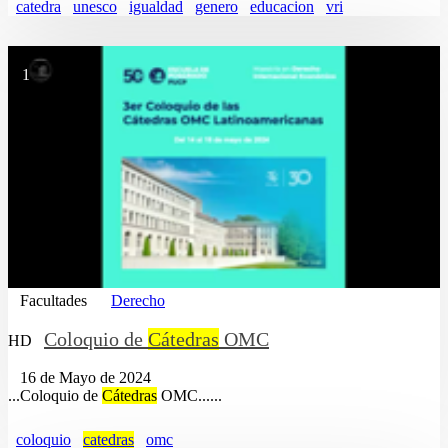
catedra
unesco
igualdad
genero
educacion
vri
1
Facultades
Derecho
Coloquio de
Cátedras
OMC
HD
16 de Mayo de 2024
...Coloquio de
Cátedras
OMC......
coloquio
catedras
omc