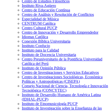
Centro de Estudios Filosóficos
Instituto Riva-Agüero
Centro de Educación Contínua
Centro de Análisis y Resolución de Conflictos
Especialidad de Música
CENTRUM Católica
Centro Cultural PUCP
Centro de Innovación y Desarrollo Emprendedor
Idiomas Católica
Conexión Bíblica Universitaria
Instituto Confucio
Instituto para la Calidad
Instituto de Docencia Universitaria
Centro Preuniversitario de la Pontificia Universidad
Católica del Perú
Instituto de Opinión Pública
Centro de Investigaciones y Servicios Educativos
Centro de Investigaciones Sociológicas, Económica
Políticas y Antropológicas (CISEPA)
Consejo Nacional de Ciencia, Tecnología e Innovación
Tecnológica (CONCYTEC)
Instituto de Desarrollo Humano de América Latina
(IDHAL-PUCP)
Instituto de Etnomusicología PUCP
Instituto de Investigación sobre la Enseñanza de las