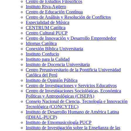
Centro de Estudios Filosóficos
Instituto Riva-Agüero
Centro de Educación Contínua
Centro de Análisis y Resolución de Conflictos
Especialidad de Música
CENTRUM Católica
Centro Cultural PUCP
Centro de Innovación y Desarrollo Emprendedor
Idiomas Católica
Conexión Bíblica Universitaria
Instituto Confucio
Instituto para la Calidad
Instituto de Docencia Universitaria
Centro Preuniversitario de la Pontificia Universidad
Católica del Perú
Instituto de Opinión Pública
Centro de Investigaciones y Servicios Educativos
Centro de Investigaciones Sociológicas, Económica
Políticas y Antropológicas (CISEPA)
Consejo Nacional de Ciencia, Tecnología e Innovación
Tecnológica (CONCYTEC)
Instituto de Desarrollo Humano de América Latina
(IDHAL-PUCP)
Instituto de Etnomusicología PUCP
Instituto de Investigación sobre la Enseñanza de las