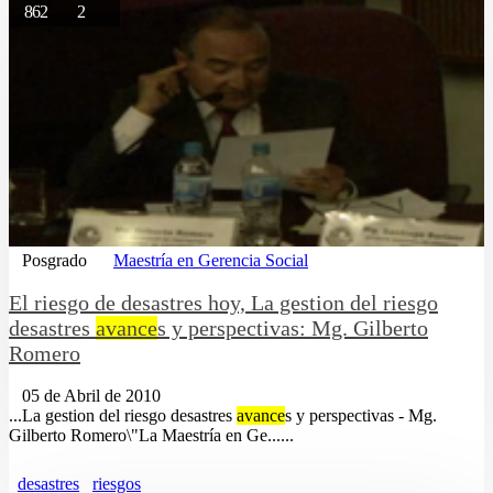
862
2
Posgrado
Maestría en Gerencia Social
El riesgo de desastres hoy, La gestion del riesgo
desastres
avance
s y perspectivas: Mg. Gilberto
Romero
05 de Abril de 2010
...La gestion del riesgo desastres
avance
s y perspectivas - Mg.
Gilberto Romero\"La Maestría en Ge......
desastres
riesgos