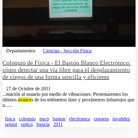
Departamentos
Ciencias - Sección Física
Coloquio de Fí­sica - El Bastón Blanco Electrónico:
cómo detectar una ví­a libre para el desplazamiento
de ciegos de una forma sencilla y eficiente
27 de Octubre de 2011
...mación al usuario por medio de vibraciones. Presentaremos los
últimos
avance
s de los telémetros láser y proxímetros infrarrojos que
u......
fisica
coloquio
pucp
baston
electronica
ceguera
invalidez
sensor
optica
francia
2011