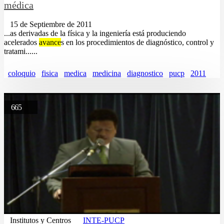
médica
15 de Septiembre de 2011
...as derivadas de la física y la ingeniería está produciendo
acelerados
avance
s en los procedimientos de diagnóstico, control y
tratami......
coloquio
fisica
medica
medicina
diagnostico
pucp
2011
665
Institutos y Centros
INTE-PUCP