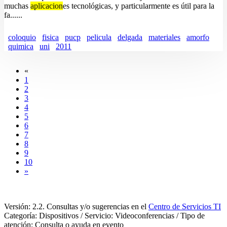
muchas
aplicacion
es tecnológicas, y particularmente es útil para la
fa......
coloquio
fisica
pucp
pelicula
delgada
materiales
amorfo
quimica
uni
2011
«
1
2
3
4
5
6
7
8
9
10
»
Versión: 2.2. Consultas y/o sugerencias en el
Centro de Servicios TI
Categoría: Dispositivos / Servicio: Videoconferencias / Tipo de
atención: Consulta o ayuda en evento