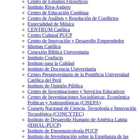
Centro de Estudios Filosóficos
Instituto Riva-Agüero
Centro de Educación Contínua
Centro de Análisis y Resolución de Conflictos
Especialidad de Música
CENTRUM Católica
Centro Cultural PUCP
Centro de Innovación y Desarrollo Emprendedor
Idiomas Católica
Conexión Bíblica Universitaria
Instituto Confucio
Instituto para la Calidad
Instituto de Docencia Universitaria
Centro Preuniversitario de la Pontificia Universidad
Católica del Perú
Instituto de Opinión Pública
Centro de Investigaciones y Servicios Educativos
Centro de Investigaciones Sociológicas, Económica
Políticas y Antropológicas (CISEPA)
Consejo Nacional de Ciencia, Tecnología e Innovación
Tecnológica (CONCYTEC)
Instituto de Desarrollo Humano de América Latina
(IDHAL-PUCP)
Instituto de Etnomusicología PUCP
Instituto de Investigación sobre la Enseñanza de las