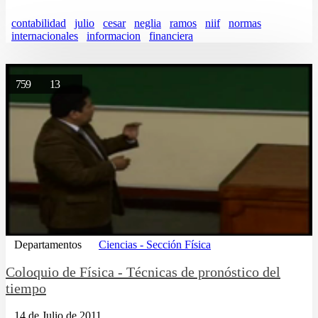
contabilidad
julio
cesar
neglia
ramos
niif
normas
internacionales
informacion
financiera
759
13
Departamentos
Ciencias - Sección Física
Coloquio de Física - Técnicas de pronóstico del
tiempo
14 de Julio de 2011