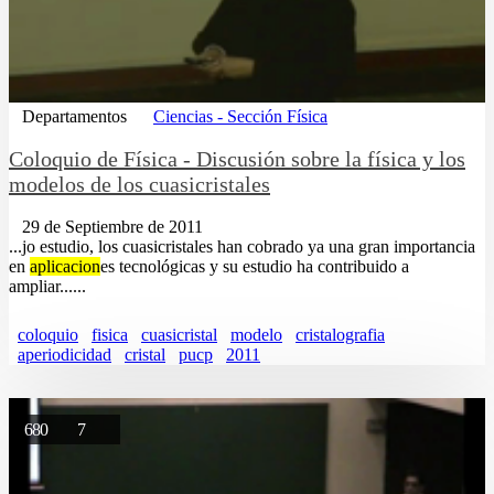
Departamentos
Ciencias - Sección Física
Coloquio de Física - Discusión sobre la física y los
modelos de los cuasicristales
29 de Septiembre de 2011
...jo estudio, los cuasicristales han cobrado ya una gran importancia
en
aplicacion
es tecnológicas y su estudio ha contribuido a
ampliar......
coloquio
fisica
cuasicristal
modelo
cristalografia
aperiodicidad
cristal
pucp
2011
680
7