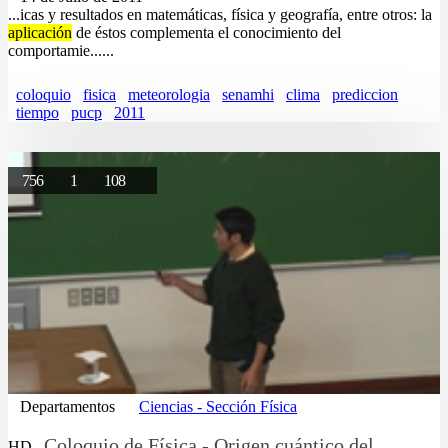
...icas y resultados en matemáticas, física y geografía, entre otros: la
aplicación
de éstos complementa el conocimiento del
comportamie......
coloquio
fisica
meteorologia
senamhi
clima
prediccion
tiempo
pucp
2011
756
1
108
Departamentos
Ciencias - Sección Física
Coloquio de Física - Origen cuántico del
HD