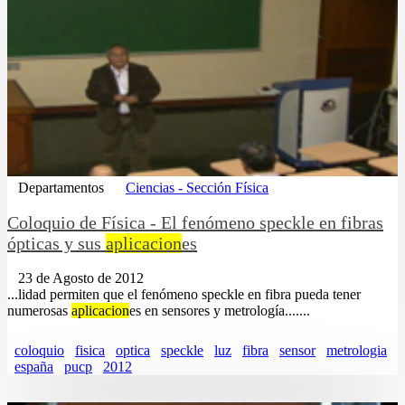
Departamentos
Ciencias - Sección Física
Coloquio de Física - El fenómeno speckle en fibras
ópticas y sus
aplicacion
es
23 de Agosto de 2012
...lidad permiten que el fenómeno speckle en fibra pueda tener
numerosas
aplicacion
es en sensores y metrología.......
coloquio
fisica
optica
speckle
luz
fibra
sensor
metrologia
españa
pucp
2012