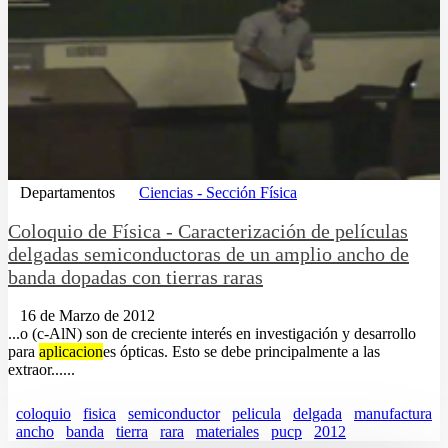
Departamentos
Ciencias - Sección Física
Coloquio de Física - Caracterización de películas
delgadas semiconductoras de un amplio ancho de
banda dopadas con tierras raras
16 de Marzo de 2012
...o (c-AlN) son de creciente interés en investigación y desarrollo
para
aplicacion
es ópticas. Esto se debe principalmente a las
extraor......
coloquio
fisica
semiconductor
pelicula
delgada
manufactura
ancho
banda
tierra
rara
materiales
pucp
2012