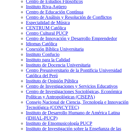
Centro de Estudios Filosóficos
Instituto Riva-Agüero
Centro de Educación Contínua
Centro de Análisis y Resolución de Conflictos
Especialidad de Música
CENTRUM Católica
Centro Cultural PUCP
Centro de Innovación y Desarrollo Emprendedor
Idiomas Católica
Conexión Bíblica Universitaria
Instituto Confucio
Instituto para la Calidad
Instituto de Docencia Universitaria
Centro Preuniversitario de la Pontificia Universidad
Católica del Perú
Instituto de Opinión Pública
Centro de Investigaciones y Servicios Educativos
Centro de Investigaciones Sociológicas, Económica
Políticas y Antropológicas (CISEPA)
Consejo Nacional de Ciencia, Tecnología e Innovación
Tecnológica (CONCYTEC)
Instituto de Desarrollo Humano de América Latina
(IDHAL-PUCP)
Instituto de Etnomusicología PUCP
Instituto de Investigación sobre la Enseñanza de las