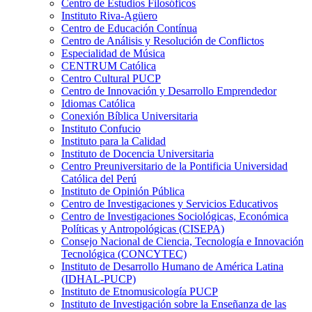
Centro de Estudios Filosóficos
Instituto Riva-Agüero
Centro de Educación Contínua
Centro de Análisis y Resolución de Conflictos
Especialidad de Música
CENTRUM Católica
Centro Cultural PUCP
Centro de Innovación y Desarrollo Emprendedor
Idiomas Católica
Conexión Bíblica Universitaria
Instituto Confucio
Instituto para la Calidad
Instituto de Docencia Universitaria
Centro Preuniversitario de la Pontificia Universidad
Católica del Perú
Instituto de Opinión Pública
Centro de Investigaciones y Servicios Educativos
Centro de Investigaciones Sociológicas, Económica
Políticas y Antropológicas (CISEPA)
Consejo Nacional de Ciencia, Tecnología e Innovación
Tecnológica (CONCYTEC)
Instituto de Desarrollo Humano de América Latina
(IDHAL-PUCP)
Instituto de Etnomusicología PUCP
Instituto de Investigación sobre la Enseñanza de las