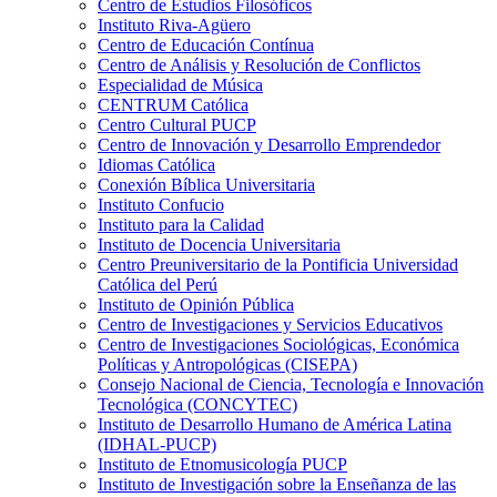
Centro de Estudios Filosóficos
Instituto Riva-Agüero
Centro de Educación Contínua
Centro de Análisis y Resolución de Conflictos
Especialidad de Música
CENTRUM Católica
Centro Cultural PUCP
Centro de Innovación y Desarrollo Emprendedor
Idiomas Católica
Conexión Bíblica Universitaria
Instituto Confucio
Instituto para la Calidad
Instituto de Docencia Universitaria
Centro Preuniversitario de la Pontificia Universidad
Católica del Perú
Instituto de Opinión Pública
Centro de Investigaciones y Servicios Educativos
Centro de Investigaciones Sociológicas, Económica
Políticas y Antropológicas (CISEPA)
Consejo Nacional de Ciencia, Tecnología e Innovación
Tecnológica (CONCYTEC)
Instituto de Desarrollo Humano de América Latina
(IDHAL-PUCP)
Instituto de Etnomusicología PUCP
Instituto de Investigación sobre la Enseñanza de las