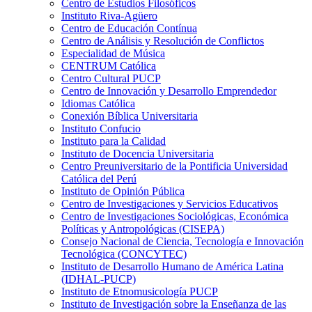
Centro de Estudios Filosóficos
Instituto Riva-Agüero
Centro de Educación Contínua
Centro de Análisis y Resolución de Conflictos
Especialidad de Música
CENTRUM Católica
Centro Cultural PUCP
Centro de Innovación y Desarrollo Emprendedor
Idiomas Católica
Conexión Bíblica Universitaria
Instituto Confucio
Instituto para la Calidad
Instituto de Docencia Universitaria
Centro Preuniversitario de la Pontificia Universidad
Católica del Perú
Instituto de Opinión Pública
Centro de Investigaciones y Servicios Educativos
Centro de Investigaciones Sociológicas, Económica
Políticas y Antropológicas (CISEPA)
Consejo Nacional de Ciencia, Tecnología e Innovación
Tecnológica (CONCYTEC)
Instituto de Desarrollo Humano de América Latina
(IDHAL-PUCP)
Instituto de Etnomusicología PUCP
Instituto de Investigación sobre la Enseñanza de las