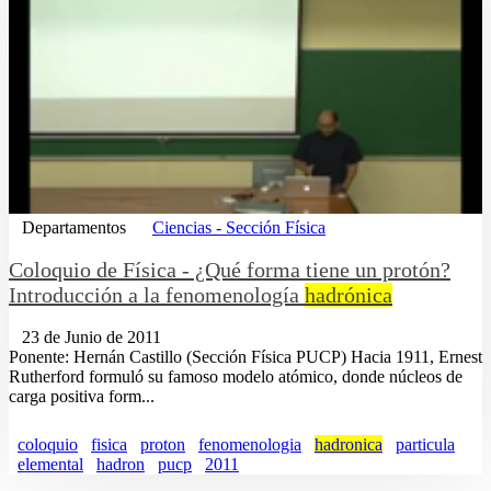
Departamentos
Ciencias - Sección Física
Coloquio de Física - ¿Qué forma tiene un protón?
Introducción a la fenomenología
hadrónica
23 de Junio de 2011
Ponente: Hernán Castillo (Sección Física PUCP) Hacia 1911, Ernest
Rutherford formuló su famoso modelo atómico, donde núcleos de
carga positiva form...
coloquio
fisica
proton
fenomenologia
hadronica
particula
elemental
hadron
pucp
2011