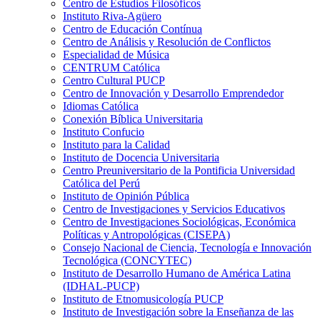
Centro de Estudios Filosóficos
Instituto Riva-Agüero
Centro de Educación Contínua
Centro de Análisis y Resolución de Conflictos
Especialidad de Música
CENTRUM Católica
Centro Cultural PUCP
Centro de Innovación y Desarrollo Emprendedor
Idiomas Católica
Conexión Bíblica Universitaria
Instituto Confucio
Instituto para la Calidad
Instituto de Docencia Universitaria
Centro Preuniversitario de la Pontificia Universidad
Católica del Perú
Instituto de Opinión Pública
Centro de Investigaciones y Servicios Educativos
Centro de Investigaciones Sociológicas, Económica
Políticas y Antropológicas (CISEPA)
Consejo Nacional de Ciencia, Tecnología e Innovación
Tecnológica (CONCYTEC)
Instituto de Desarrollo Humano de América Latina
(IDHAL-PUCP)
Instituto de Etnomusicología PUCP
Instituto de Investigación sobre la Enseñanza de las