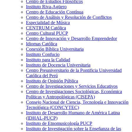
Centro de Estudios Filosóficos
Instituto Riva-Agüero
Centro de Educación Contínua
Centro de Análisis y Resolución de Conflictos
Especialidad de Música
CENTRUM Católica
Centro Cultural PUCP
Centro de Innovación y Desarrollo Emprendedor
Idiomas Católica
Conexión Bíblica Universitaria
Instituto Confucio
Instituto para la Calidad
Instituto de Docencia Universitaria
Centro Preuniversitario de la Pontificia Universidad
Católica del Perú
Instituto de Opinión Pública
Centro de Investigaciones y Servicios Educativos
Centro de Investigaciones Sociológicas, Económica
Políticas y Antropológicas (CISEPA)
Consejo Nacional de Ciencia, Tecnología e Innovación
Tecnológica (CONCYTEC)
Instituto de Desarrollo Humano de América Latina
(IDHAL-PUCP)
Instituto de Etnomusicología PUCP
Instituto de Investigación sobre la Enseñanza de las