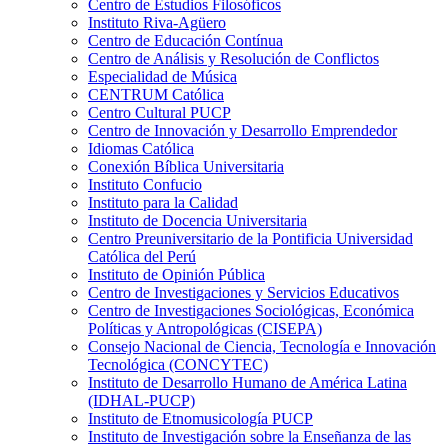
Centro de Estudios Filosóficos
Instituto Riva-Agüero
Centro de Educación Contínua
Centro de Análisis y Resolución de Conflictos
Especialidad de Música
CENTRUM Católica
Centro Cultural PUCP
Centro de Innovación y Desarrollo Emprendedor
Idiomas Católica
Conexión Bíblica Universitaria
Instituto Confucio
Instituto para la Calidad
Instituto de Docencia Universitaria
Centro Preuniversitario de la Pontificia Universidad
Católica del Perú
Instituto de Opinión Pública
Centro de Investigaciones y Servicios Educativos
Centro de Investigaciones Sociológicas, Económica
Políticas y Antropológicas (CISEPA)
Consejo Nacional de Ciencia, Tecnología e Innovación
Tecnológica (CONCYTEC)
Instituto de Desarrollo Humano de América Latina
(IDHAL-PUCP)
Instituto de Etnomusicología PUCP
Instituto de Investigación sobre la Enseñanza de las