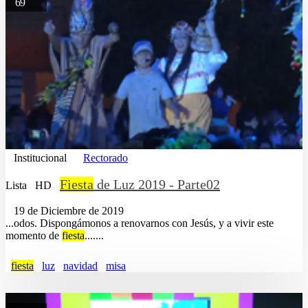
69
Institucional
Rectorado
Fiesta
de Luz 2019 - Parte02
Lista
HD
19 de Diciembre de 2019
...odos. Dispongámonos a renovarnos con Jesús, y a vivir este
momento de
fiesta
.......
fiesta
luz
navidad
misa