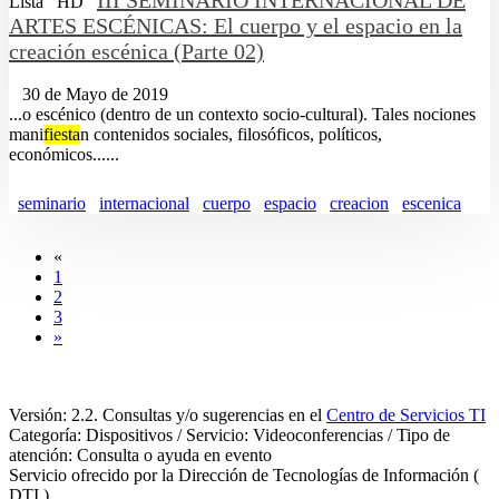
III SEMINARIO INTERNACIONAL DE
Lista
HD
ARTES ESCÉNICAS: El cuerpo y el espacio en la
creación escénica (Parte 02)
30 de Mayo de 2019
...o escénico (dentro de un contexto socio-cultural). Tales nociones
mani
fiesta
n contenidos sociales, filosóficos, políticos,
económicos......
seminario
internacional
cuerpo
espacio
creacion
escenica
«
1
2
3
»
Versión: 2.2. Consultas y/o sugerencias en el
Centro de Servicios TI
Categoría: Dispositivos / Servicio: Videoconferencias / Tipo de
atención: Consulta o ayuda en evento
Servicio ofrecido por la Dirección de Tecnologías de Información (
DTI )