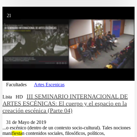
21
Facultades
Artes Escenicas
III SEMINARIO INTERNACIONAL DE
Lista
HD
ARTES ESCÉNICAS: El cuerpo y el espacio en la
creación escénica (Parte 04)
31 de Mayo de 2019
...o escénico (dentro de un contexto socio-cultural). Tales nociones
mani
fiesta
n contenidos sociales, filosóficos, políticos,