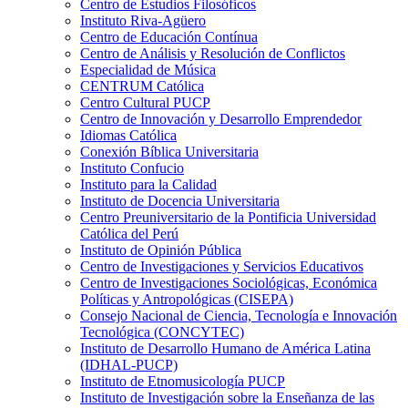
Centro de Estudios Filosóficos
Instituto Riva-Agüero
Centro de Educación Contínua
Centro de Análisis y Resolución de Conflictos
Especialidad de Música
CENTRUM Católica
Centro Cultural PUCP
Centro de Innovación y Desarrollo Emprendedor
Idiomas Católica
Conexión Bíblica Universitaria
Instituto Confucio
Instituto para la Calidad
Instituto de Docencia Universitaria
Centro Preuniversitario de la Pontificia Universidad
Católica del Perú
Instituto de Opinión Pública
Centro de Investigaciones y Servicios Educativos
Centro de Investigaciones Sociológicas, Económica
Políticas y Antropológicas (CISEPA)
Consejo Nacional de Ciencia, Tecnología e Innovación
Tecnológica (CONCYTEC)
Instituto de Desarrollo Humano de América Latina
(IDHAL-PUCP)
Instituto de Etnomusicología PUCP
Instituto de Investigación sobre la Enseñanza de las