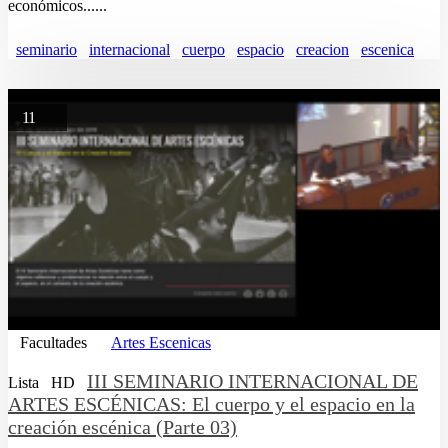
económicos......
seminario
internacional
cuerpo
espacio
creacion
escenica
11
Facultades
Artes Escenicas
III SEMINARIO INTERNACIONAL DE
Lista
HD
ARTES ESCÉNICAS: El cuerpo y el espacio en la
creación escénica (Parte 03)