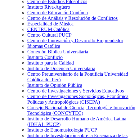
Centro de Estudios Filosóficos
Instituto Riva-Agüero
Centro de Educación Contínua
Centro de Análisis y Resolución de Conflictos
Especialidad de Música
CENTRUM Católica
Centro Cultural PUCP
Centro de Innovación y Desarrollo Emprendedor
Idiomas Católica
Conexión Bíblica Universitaria
Instituto Confucio
Instituto para la Calidad
Instituto de Docencia Universitaria
Centro Preuniversitario de la Pontificia Universidad
Católica del Perú
Instituto de Opinión Pública
Centro de Investigaciones y Servicios Educativos
Centro de Investigaciones Sociológicas, Económica
Políticas y Antropológicas (CISEPA)
Consejo Nacional de Ciencia, Tecnología e Innovación
Tecnológica (CONCYTEC)
Instituto de Desarrollo Humano de América Latina
(IDHAL-PUCP)
Instituto de Etnomusicología PUCP
Instituto de Investigación sobre la Enseñanza de las