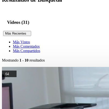
Videos (31)
Más Recientes
Más Vistos
Más Comentados
Más Compartidos
Mostrando
1 - 10
resultados
64