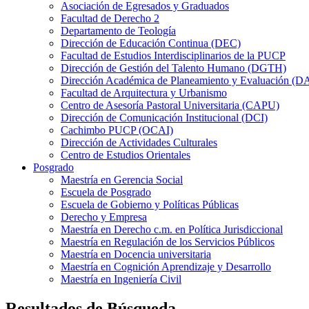
Asociación de Egresados y Graduados
Facultad de Derecho 2
Departamento de Teología
Dirección de Educación Continua (DEC)
Facultad de Estudios Interdisciplinarios de la PUCP
Dirección de Gestión del Talento Humano (DGTH)
Dirección Académica de Planeamiento y Evaluación (D
Facultad de Arquitectura y Urbanismo
Centro de Asesoría Pastoral Universitaria (CAPU)
Dirección de Comunicación Institucional (DCI)
Cachimbo PUCP (OCAI)
Dirección de Actividades Culturales
Centro de Estudios Orientales
Posgrado
Maestría en Gerencia Social
Escuela de Posgrado
Escuela de Gobierno y Políticas Públicas
Derecho y Empresa
Maestría en Derecho c.m. en Política Jurisdiccional
Maestría en Regulación de los Servicios Públicos
Maestría en Docencia universitaria
Maestría en Cognición Aprendizaje y Desarrollo
Maestría en Ingeniería Civil
Resultados de Búsqueda