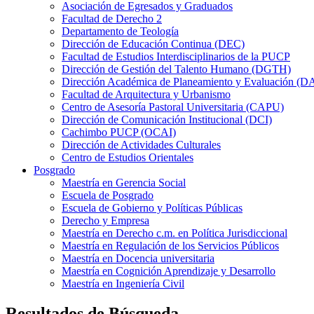
Asociación de Egresados y Graduados
Facultad de Derecho 2
Departamento de Teología
Dirección de Educación Continua (DEC)
Facultad de Estudios Interdisciplinarios de la PUCP
Dirección de Gestión del Talento Humano (DGTH)
Dirección Académica de Planeamiento y Evaluación (D
Facultad de Arquitectura y Urbanismo
Centro de Asesoría Pastoral Universitaria (CAPU)
Dirección de Comunicación Institucional (DCI)
Cachimbo PUCP (OCAI)
Dirección de Actividades Culturales
Centro de Estudios Orientales
Posgrado
Maestría en Gerencia Social
Escuela de Posgrado
Escuela de Gobierno y Políticas Públicas
Derecho y Empresa
Maestría en Derecho c.m. en Política Jurisdiccional
Maestría en Regulación de los Servicios Públicos
Maestría en Docencia universitaria
Maestría en Cognición Aprendizaje y Desarrollo
Maestría en Ingeniería Civil
Resultados de Búsqueda