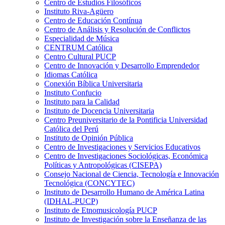
Centro de Estudios Filosóficos
Instituto Riva-Agüero
Centro de Educación Contínua
Centro de Análisis y Resolución de Conflictos
Especialidad de Música
CENTRUM Católica
Centro Cultural PUCP
Centro de Innovación y Desarrollo Emprendedor
Idiomas Católica
Conexión Bíblica Universitaria
Instituto Confucio
Instituto para la Calidad
Instituto de Docencia Universitaria
Centro Preuniversitario de la Pontificia Universidad
Católica del Perú
Instituto de Opinión Pública
Centro de Investigaciones y Servicios Educativos
Centro de Investigaciones Sociológicas, Económica
Políticas y Antropológicas (CISEPA)
Consejo Nacional de Ciencia, Tecnología e Innovación
Tecnológica (CONCYTEC)
Instituto de Desarrollo Humano de América Latina
(IDHAL-PUCP)
Instituto de Etnomusicología PUCP
Instituto de Investigación sobre la Enseñanza de las